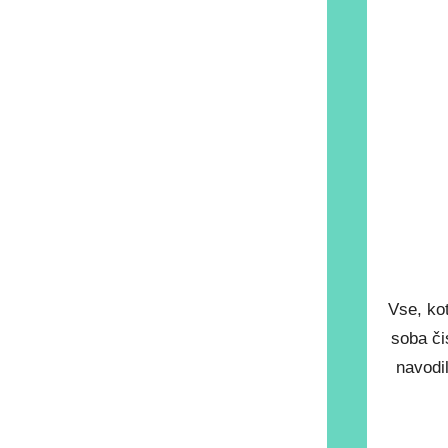
Vse, ko
soba či
navodil