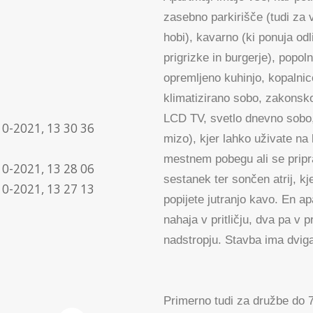
zasebno parkirišče (tudi za v
hobi), kavarno (ki ponuja odl
prigrizke in burgerje), popo
opremljeno kuhinjo, kopalnic
klimatizirano sobo, zakonsko
LCD TV, svetlo dnevno sobo,
mizo), kjer lahko uživate na
mestnem pobegu ali se pripr
sestanek ter sončen atrij, kj
popijete jutranjo kavo. En a
nahaja v pritličju, dva pa v 
nadstropju. Stavba ima dviga
Primerno tudi za družbe do 7