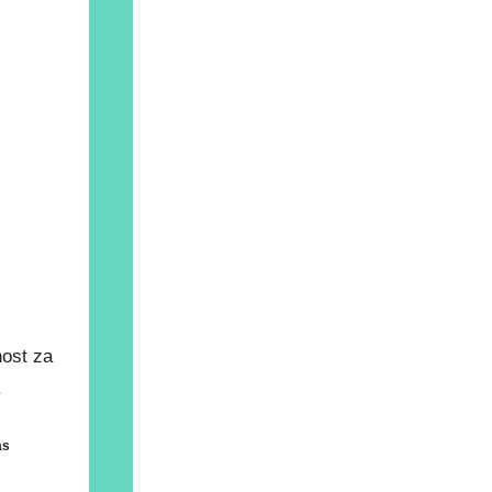
ost za
.
as