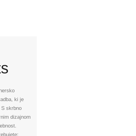
ts
jnersko
adba, ki je
. S skrbno
rnim dizajnom
sebnost.
rebujete: