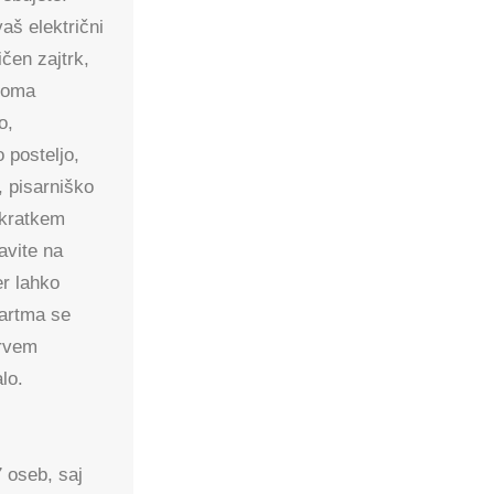
aš električni
ičen zajtrk,
lnoma
o,
 posteljo,
 pisarniško
 kratkem
avite na
er lahko
partma se
prvem
lo.
 oseb, saj