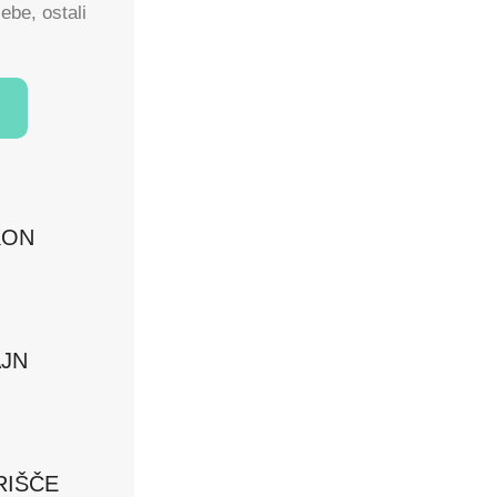
ebe, ostali
KON
JN
RIŠČE