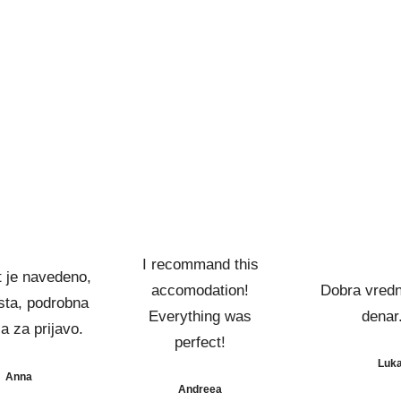
I recommand this
t je navedeno,
accomodation!
Dobra vredn
sta, podrobna
Everything was
denar
a za prijavo.
perfect!
Luk
Anna
Andreea